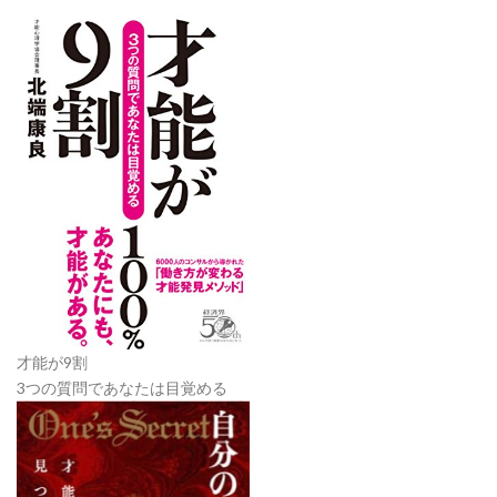
才能が9割
3つの質問であなたは目覚める