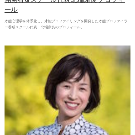
ール
才能心理学を体系化し、才能プロファイリングを開発した才能プロファイラ
ー養成スクール代表 北端康良のプロフィール。