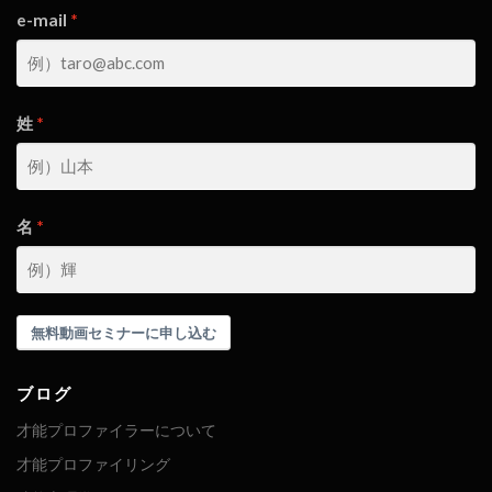
e-mail
姓
名
無料動画セミナーに申し込む
ブログ
才能プロファイラーについて
才能プロファイリング