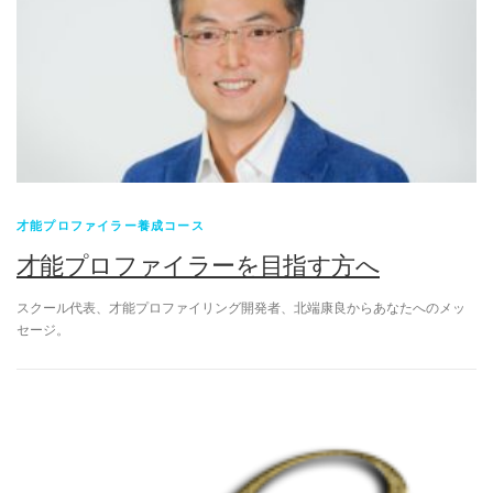
才能プロファイラー養成コース
才能プロファイラーを目指す方へ
スクール代表、才能プロファイリング開発者、北端康良からあなたへのメッ
セージ。