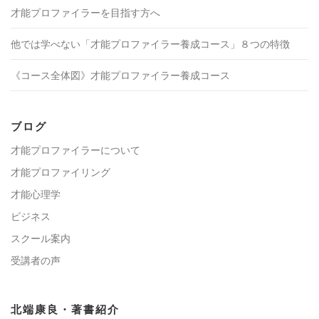
才能プロファイラーを目指す方へ
他では学べない「才能プロファイラー養成コース」８つの特徴
《コース全体図》才能プロファイラー養成コース
ブログ
才能プロファイラーについて
才能プロファイリング
才能心理学
ビジネス
スクール案内
受講者の声
北端康良・著書紹介