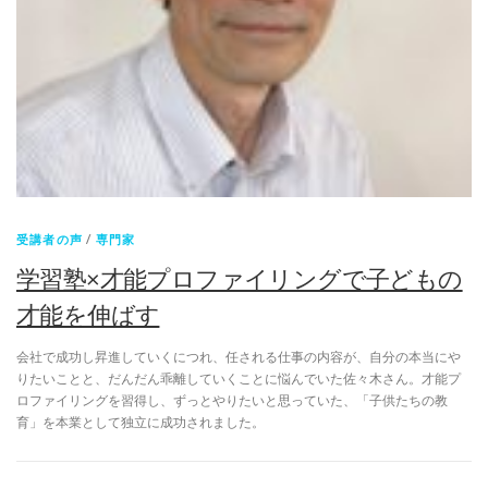
受講者の声
/
専門家
学習塾×才能プロファイリングで子どもの
才能を伸ばす
会社で成功し昇進していくにつれ、任される仕事の内容が、自分の本当にや
りたいことと、だんだん乖離していくことに悩んでいた佐々木さん。才能プ
ロファイリングを習得し、ずっとやりたいと思っていた、「子供たちの教
育」を本業として独立に成功されました。