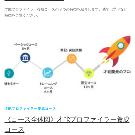
才能プロファイラー養成コースの８つの特徴を紹介します。他では学べない
特徴をご覧ください。
才能プロファイラー養成コース
《コース全体図》才能プロファイラー養成
コース