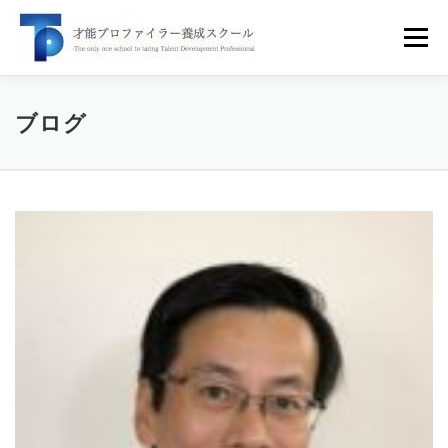
コ
ン
メニュー
テ
ン
ツ
へ
才能プロファイラーとは
スクール案内
セミナー
ブログ
ス
キ
ッ
無料講座
受講者の声
企業研修
書籍
ブログ
プ
ブ
ロ
お問い合せ
グ