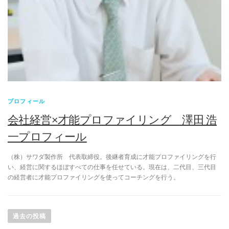
プロフィール
会社経営×才能プロファイリング 澤田 浩
一プロフィール
（株）サワダ製作所 代表取締役。後継者育成に才能プロファイリングを行
い、経営に関するほぼすべての仕事を任せている。現在は、二代目、三代目
の経営者に才能プロファイリングを使ってコーチングを行う。
投
稿
過去の投稿
ナ