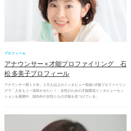
プロフィール
アナウンサー × 才能プロファイリング 石
松 多美子プロフィール
アナウンサー歴１５年。２万人以上のインタビュー実績×才能プロファイリン
グで「人生もう一花咲かせたい！」女性のための才能開花インタビューセッ
ションを展開中。国内外の女性たちの才能を見つけている。