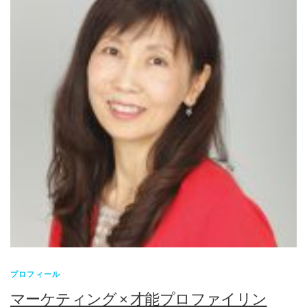
プロフィール
マーケティング × 才能プロファイリン