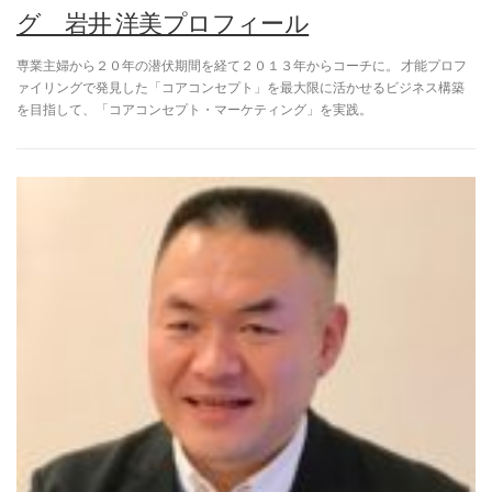
グ 岩井 洋美プロフィール
専業主婦から２０年の潜伏期間を経て２０１３年からコーチに。 才能プロフ
ァイリングで発見した「コアコンセプト」を最大限に活かせるビジネス構築
を目指して、「コアコンセプト・マーケティング」を実践。