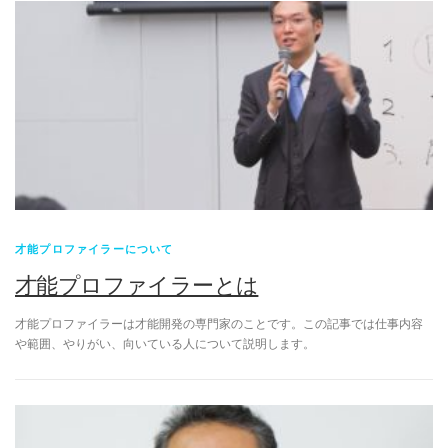
才能プロファイラーについて
才能プロファイラーとは
才能プロファイラーは才能開発の専門家のことです。この記事では仕事内容
や範囲、やりがい、向いている人について説明します。