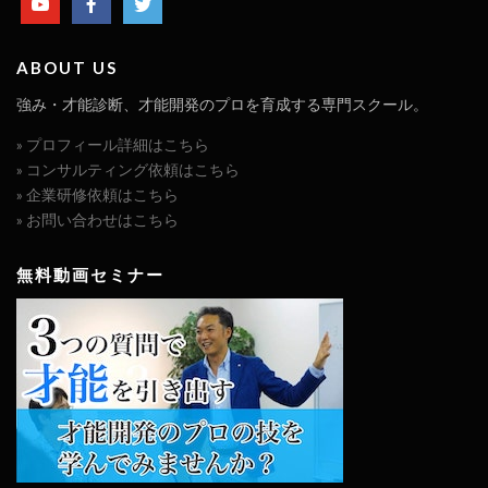
ABOUT US
強み・才能診断、才能開発のプロを育成する専門スクール。
» プロフィール詳細はこちら
» コンサルティング依頼はこちら
» 企業研修依頼はこちら
» お問い合わせはこちら
無料動画セミナー