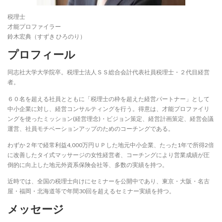
税理士
才能プロファイラー
鈴木宏典（すずき ひろのり）
プロフィール
同志社大学大学院卒。税理士法人ＳＳ総合会計代表社員税理士・２代目経営
者。
６０名を超える社員とともに「税理士の枠を超えた経営パートナー」として
中小企業に対し、経営コンサルティングを行う。得意は、才能プロファイリ
ングを使ったミッション(経営理念)・ビジョン策定、経営計画策定、経営会議
運営、社員モチベーションアップのためのコーチングである。
わずか２年で経常利益4,000万円ＵＰした地元中小企業、たった1年で所得2倍
に改善したタイ式マッサージの女性経営者、コーチングにより営業成績が圧
倒的に向上した地元外資系保険会社等、多数の実績を持つ。
近時では、全国の税理士向けにセミナーを公開中であり、東京・大阪・名古
屋・福岡・北海道等で年間30回を超えるセミナー実績を持つ。
メッセージ