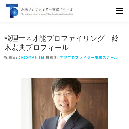
コ
ン
メニュー
テ
ン
ツ
へ
才能プロファイラーとは
スクール案内
セミナー
税理士 × 才能プロファイリング 鈴
ス
キ
木宏典プロフィール
ッ
無料講座
受講者の声
企業研修
書籍
ブログ
プ
投稿日:
2020年9月8日
投稿者:
才能プロファイラー養成スクール
お問い合せ