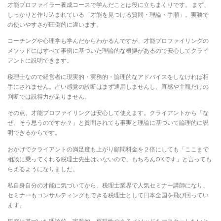
才能プロファイラー養成コースで学んだことは役に立ちまくりです。 まず、
しっかりと作り込まれている「才能を見つける質問・理論・手順」。実務で
の使いやすさが圧倒的に違います。
コーチングや心理学も学んだからわかるんですが、才能プロファイリングの
メソッドにはすべて事例に基づいた理論的な根拠があるので安心してクライ
アントに説明できます。
税理士なので経営者に現実的・実務的・論理的なアドバイスをしなければ相
手にされません。占い感覚の診断はまず通用しませんし、直感や主観だけの
判断では説得力が足りません。
その点、才能プロファイリングは安心して使えます。クライアントから「な
ぜ、そう思うのですか？」と質問されても事実と理論に基づいて論理的に説
明できるからです。
おかげでクライアントの満足度も上がり顧問料金を２倍にしても「ここまで
相談に乗ってくれる税理士先生はいないので、もちろんOKです」と言っても
らえるようになりました。
私自身自分の才能に気づいてから、税理士業界で人気セミナー講師になり、
セミナーもコンサルティングもできる税理士として日本全国を飛び回ってい
ます。