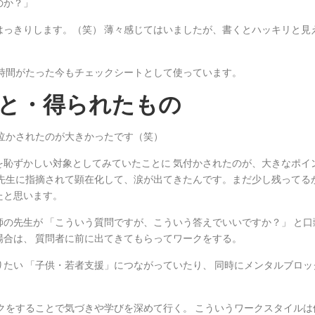
のか？」
はっきりします。（笑） 薄々感じてはいましたが、書くとハッキリと見
時間がたった今もチェックシートとして使っています。
と・得られたもの
泣かされたのが大きかったです（笑）
を恥ずかしい対象としてみていたことに 気付かされたのが、大きなポイ
、先生に指摘されて顕在化して、涙が出てきたんです。まだ少し残ってる
たと思います。
の先生が 「こういう質問ですが、こういう答えでいいですか？」 と口
合は、 質問者に前に出てきてもらってワークをする。
たい 「子供・若者支援」につながっていたり、 同時にメンタルブロッ
クをすることで気づきや学びを深めて行く。 こういうワークスタイルは