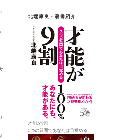
が
北端康良・著書紹介
ら
大
コ
才能が9割
3つの質問であなたは目覚める
見