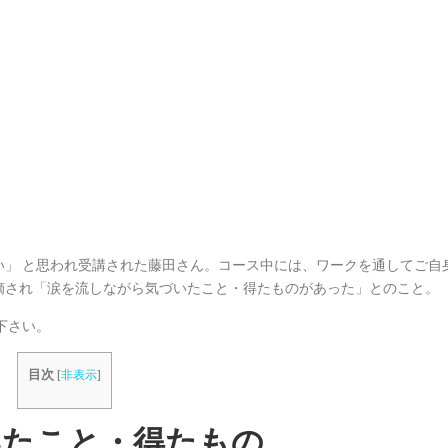
い」 と思われ受講された藤田さん。コース中には、ワークを通してご自
摘され「涙を流しながら気づいたこと・得たものがあった」とのこと。
下さい。
目次
[
非表示
]
たこと・得たもの