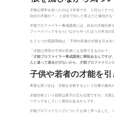
才能心理学を知ったのは３年前です。１日セミナー
自分の才能か？」 と自分で出した答えだと確信がも
才能プロファイラー養成講座には、自分の才能分析
フィードバックをもらいながらやったほうが本当の
もう１つの受講理由は 「子供や若者の才能を引き出
「才能心理学が子供や若者にも活用できるのか？」
「才能プロファイラー養成講座に興味あるんですが、
人と違って過去が少ないから、才能プロファイリング
子供や若者の才能を引
率直な気づきは、才能を分析するという仕事の責任
才能分析という役割は黒子の立ち位置ですが、大変
ーチングをしていく責任があるからです。
才能プロファイリングについても深く学べました。