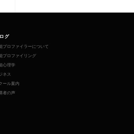
ログ
能プロファイラーについて
能プロファイリング
能心理学
ジネス
クール案内
講者の声