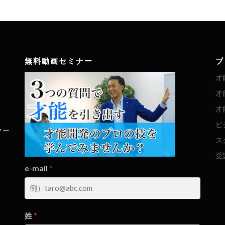
無料動画セミナー
ブ
才
才
才
ビ
クー
ス
受
e-mail
姓