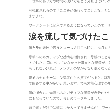
「仕事のあり方や時間の使い方をどう見直せばいい
可視化されるので「ここを頑張れってことだな」と
ますよね。
ワークシートに記入できるようになっていたので、 
涙を流して気づけたこ
僕自身の経験で言うとコース２回目の時に、 先生に
母親へのネガティブな感情を指摘され、母親のこと
トでした。 口に出していなかった潜在的な感情が
もしれないけれど、メンタルの壁がかなり低くなっ
普通のセミナーは、受講者からの質問があると、講師
で回答する事が多いと思います。でも才能心理学の場
僕の場合も、母親へのネガティブな感情が自分がやり
にもなっていたので、母とのワークをしました。
頭で聞くだけでは頭にしか入ってきませんが、 ワー