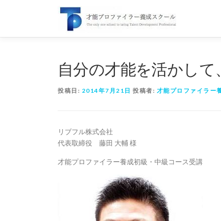
コ
ン
テ
ン
ツ
へ
自分の才能を活かして
ス
キ
投稿日:
2014年7月21日
投稿者:
才能プロファイラー
ッ
プ
リブフル株式会社
代表取締役 藤田 大輔 様
才能プロファイラー養成初級・中級コース受講