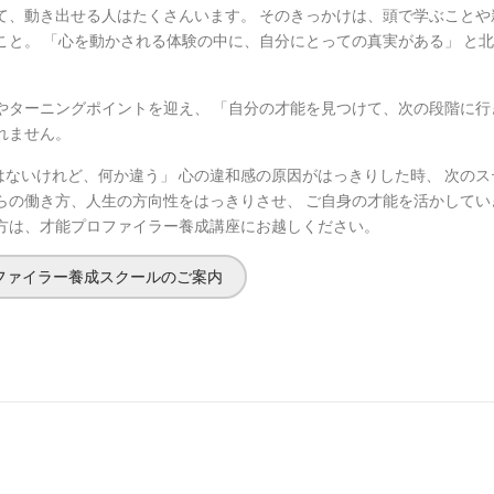
て、動き出せる人はたくさんいます。 そのきっかけは、頭で学ぶことや
こと。 「心を動かされる体験の中に、自分にとっての真実がある」 と北
やターニングポイントを迎え、 「自分の才能を見つけて、次の段階に行
れません。
ないけれど、何か違う」 心の違和感の原因がはっきりした時、 次のス
らの働き方、人生の方向性をはっきりさせ、 ご自身の才能を活かしてい
方は、才能プロファイラー養成講座にお越しください。
ファイラー養成スクールのご案内