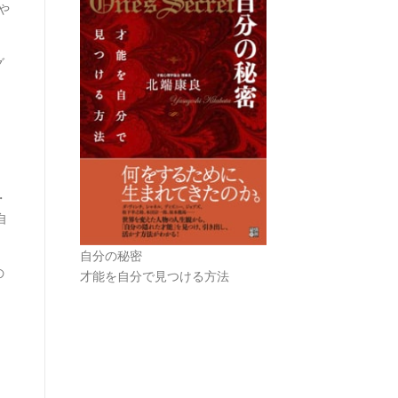
や
グ
・
自
自分の秘密
の
才能を自分で見つける方法