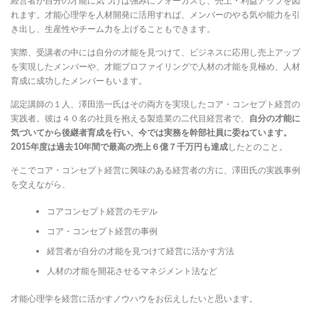
経営者が自分の才能に気づけば強みにフォーカスし、売上・利益アップを図
れます。才能心理学を人材開発に活用すれば、メンバーのやる気や能力を引
き出し、生産性やチーム力を上げることもできます。
実際、受講者の中には自分の才能を見つけて、ビジネスに応用し売上アップ
を実現したメンバーや、才能プロファイリングで人材の才能を見極め、人材
育成に成功したメンバーもいます。
認定講師の１人、澤田浩一氏はその両方を実現したコア・コンセプト経営の
実践者。彼は４０名の社員を抱える製造業の二代目経営者で、
自分の才能に
気づいてから後継者育成を行い、今では実務を幹部社員に委ねています。
2015年度は過去10年間で最高の売上６億７千万円も達成
したとのこと。
そこでコア・コンセプト経営に興味のある経営者の方に、澤田氏の実践事例
を交えながら、
コアコンセプト経営のモデル
コア・コンセプト経営の事例
経営者が自分の才能を見つけて経営に活かす方法
人材の才能を開花させるマネジメント法など
才能心理学を経営に活かすノウハウをお伝えしたいと思います。