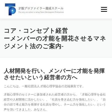
コ
ン
メニュー
テ
ン
ツ
へ
才能プロファイラーとは
スクール案内
セミナー
コア・コンセプト経営
ス
ーメンバーの才能を開花させるマネ
キ
ッ
ジメント法のご案内-
無料講座
受講者の声
企業研修
書籍
ブログ
プ
お問い合せ
人材開発を行い、メンバーに才能を発揮
させたいという経営者の方へ
こんにちは、一般社団法人 才能心理学協会の北端康良です。
才能心理学のセミナーに参加者された経営者の方から、「才能心理学を会社
経営や人材開発に活かしたい」、「社員を巻き込む力を強化したい」、「自
分の頭で考え能力を発揮する社員を増やし、チーム力を強化したい」という
声を頂いてきました。みなさん、