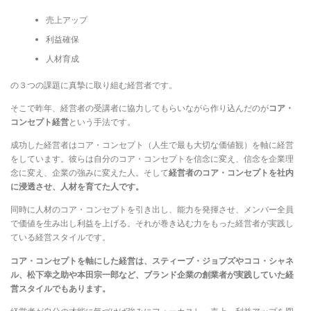
売上アップ
利益確保
人材育成
の３つの課題に真摯に取り組む経営者です。
そこで昨年、経営者の受講者に協力してもらいながら作り込んだのが
コア・
コンセプト経営
という手法です。
成功した経営者はコア・コンセプト（人生で最も大切な価値観）を軸に経営
をしています。彼らは自分のコア・コンセプトを信念に変え、信念を企業理
念に変え、企業の強みに変えた人。そして
経営者のコア・コンセプトを社内
に浸透させ、人材を育てた人です。
同時に人材のコア・コンセプトを引き出し、能力を発揮させ、メンバー全員
で価値を生み出し利益を上げる。それが巻き込む力をもった経営者が実践し
ている経営スタイルです。
コア・コンセプトを軸にした経営は、スティーブ・ジョブズやココ・シャネ
ル、松下幸之助や本田宗一郎など、ブランド企業の創業者が実践していた経
営スタイルでもあります。