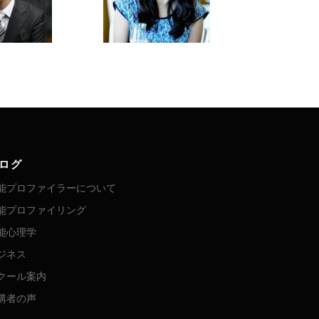
ログ
能プロファイラーについて
能プロファイリング
能心理学
ジネス
クール案内
講者の声