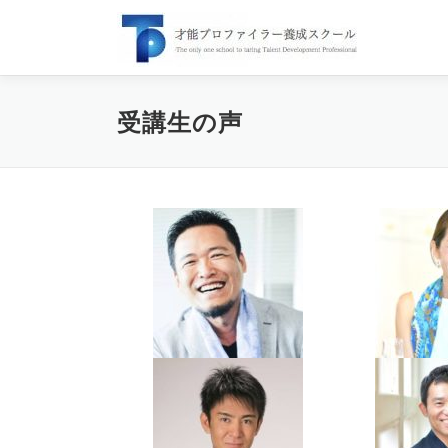
コ
ン
テ
ン
ツ
受講生の声
へ
ス
キ
ッ
プ