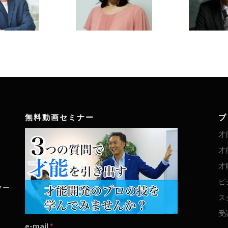
無料動画セミナー
ブ
才
才
才
ビ
クー
ス
受
e-mail