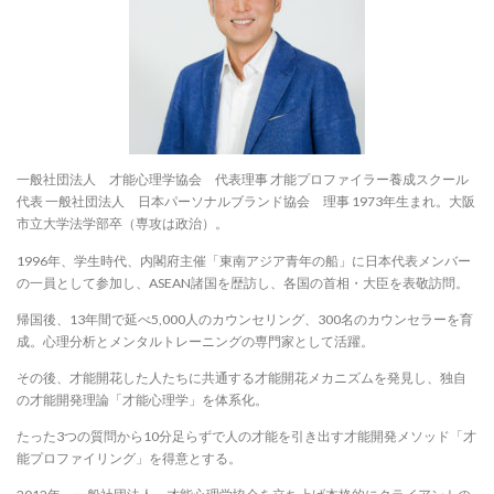
一般社団法人 才能心理学協会 代表理事 才能プロファイラー養成スクール
代表 一般社団法人 日本パーソナルブランド協会 理事 1973年生まれ。大阪
市立大学法学部卒（専攻は政治）。
1996年、学生時代、内閣府主催「東南アジア青年の船」に日本代表メンバー
の一員として参加し、ASEAN諸国を歴訪し、各国の首相・大臣を表敬訪問。
帰国後、13年間で延べ5,000人のカウンセリング、300名のカウンセラーを育
成。心理分析とメンタルトレーニングの専門家として活躍。
その後、才能開花した人たちに共通する才能開花メカニズムを発見し、独自
の才能開発理論「才能心理学」を体系化。
たった3つの質問から10分足らずで人の才能を引き出す才能開発メソッド「才
能プロファイリング」を得意とする。