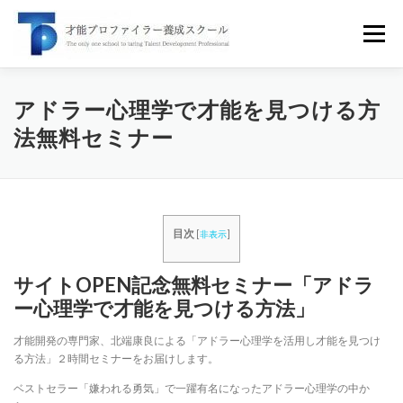
コ
ン
メニュー
テ
ン
ツ
へ
才能プロファイラーとは
スクール案内
セミナー
アドラー心理学で才能を見つける方
ス
法無料セミナー
キ
ッ
無料講座
受講者の声
企業研修
書籍
ブログ
プ
目次
お問い合せ
[
非表示
]
サイトOPEN記念無料セミナー「アドラ
ー心理学で才能を見つける方法」
才能開発の専門家、北端康良による「アドラー心理学を活用し才能を見つけ
る方法」２時間セミナーをお届けします。
ベストセラー「嫌われる勇気」で一躍有名になったアドラー心理学の中か