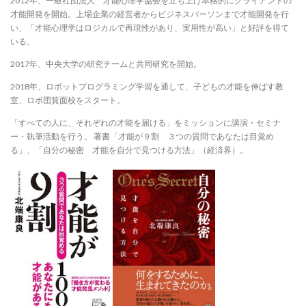
2012年、一般社団法人 才能心理学協会を立ち上げ本格的にクライアントの
才能開発を開始。上場企業の経営者からビジネスパーソンまで才能開発を行
い、「才能心理学はロジカルで再現性があり、実用性が高い」と好評を得て
いる。
2017年、中央大学の研究チームと共同研究を開始。
2018年、ロボットプログラミング学習を通して、子どもの才能を伸ばす教
室、ロボ団箕面校をスタート。
「すべての人に、それぞれの才能を届ける」をミッションに講演・セミナ
ー・執筆活動を行う。 著書「才能が９割 ３つの質問であなたは目覚め
る」、「自分の秘密 才能を自分で見つける方法」（経済界）。